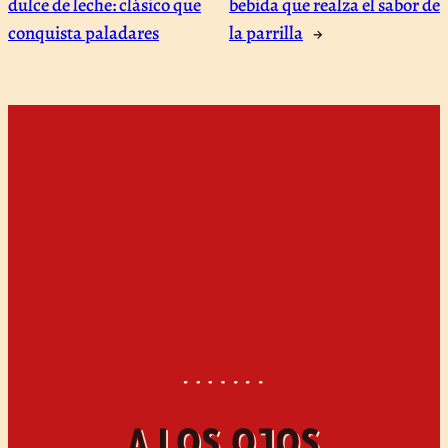
dulce de leche: clásico que
bebida que realza el sabor de
conquista paladares
la parrilla
→